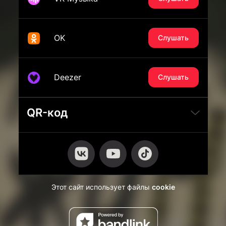
OK
Слушать
Deezer
Слушать
QR-код
Этот сайт использует файлы
cookie