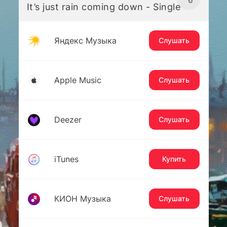
It’s just rain coming down - Single
Яндекс Музыка
Слушать
Apple Music
Слушать
Deezer
Слушать
iTunes
Купить
КИОН Музыка
Слушать