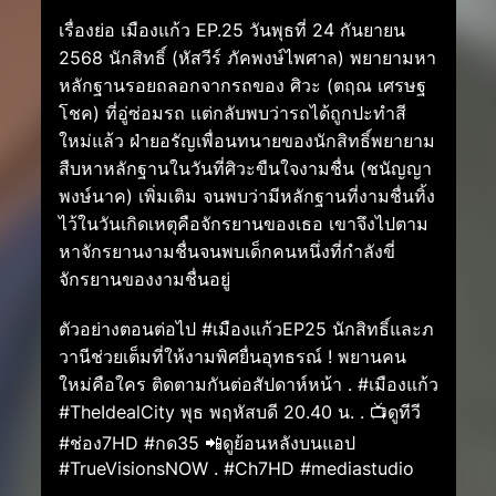
เรื่องย่อ เมืองแก้ว EP.25 วันพุธที่ 24 กันยายน
2568 นักสิทธิ์ (หัสวีร์ ภัคพงษ์ไพศาล) พยายามหา
หลักฐานรอยถลอกจากรถของ ศิวะ (ตฤณ เศรษฐ
โชค) ที่อู่ซ่อมรถ แต่กลับพบว่ารถได้ถูกปะทำสี
ใหม่แล้ว ฝ่ายอรัญเพื่อนทนายของนักสิทธิ์พยายาม
สืบหาหลักฐานในวันที่ศิวะขืนใจงามชื่น (ชนัญญา
พงษ์นาค) เพิ่มเติม จนพบว่ามีหลักฐานที่งามชื่นทิ้ง
ไว้ในวันเกิดเหตุคือจักรยานของเธอ เขาจึงไปตาม
หาจักรยานงามชื่นจนพบเด็กคนหนึ่งที่กำลังขี่
จักรยานของงามชื่นอยู่
ตัวอย่างตอนต่อไป #เมืองแก้วEP25 นักสิทธิ์และภ
วานีช่วยเต็มที่ให้งามพิศยื่นอุทธรณ์ ! พยานคน
ใหม่คือใคร ติดตามกันต่อสัปดาห์หน้า . #เมืองแก้ว
#TheIdealCity พุธ พฤหัสบดี 20.40 น. . 📺ดูทีวี
#ช่อง7HD #กด35 📲ดูย้อนหลังบนแอป
#TrueVisionsNOW . #Ch7HD #mediastudio