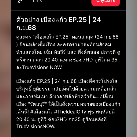
Link
Слушать
ตัวอย่าง เมืองแก้ว EP.25 | 24
ก.ย.68
ดูละคร “เมืองแก้ว EP.25” ตอนล่าสุด (24 ก.ย.68
) ย้อนหลังเต็มเรื่อง ละครดราม่าสะท้อนสังคม
นำแสดงโดย เข้ม หัสวีร์ และ พิ้งค์พลอย ปภาวดี ดู
ฟรีผ่าน เวลา 20.40 น.ทางช่อง 7HD ดูทีวีกด 35
ละTrueVisions NOW.
เมืองแก้ว EP.25 | 24 ก.ย.68 เมืองที่ควรโปร่งใส
บริสุทธิ์ ยุติธรรม กลับเต็มไปด้วยความเหลื่อมล้ำ
และการข่มเหง ถึงเวลาพลิกฟ้าคว่ำดิน...เปลี่ยน
เมือง "รัตนบุรี" ให้เป็นดั่งความหมายของเมืองแก้ว
.คืนนี้! #เมืองแก้ว #TheIdealCity พุธ พฤหัสบดี
20.40 น. ดูทีวี ช่อง7HD กด35 ดูย้อนหลังที่
TrueVisionsNOW.