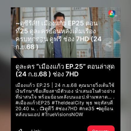
~ดูซีรีส์‼️ เมืองแก้ว EP25 ตอน
ที่25 ดูละครย้อนหลังเต็มเรื่อง
ครบทุกตอน ดูฟรี ช่อง 7HD (24
ก.ย.68 )
ดูละคร “เมืองแก้ว EP.25” ตอนล่าสุด
(24 ก.ย.68 ) ช่อง 7HD
เมืองแก้ว EP.25 | 24 ก.ย.68 คุณนายวิ่งเต้นใช้
เงินรักษาชื่อเสียงสามีตัวเอง นำเสนอในตัวอย่าง
ที่น่าสนใจ พร้อมย้อนหลังบนแอป.ห้ามพลาด... .
#เมืองแก้วEP25 #TheIdealCity พุธ พฤหัสบดี
20.40 น. . 📺ดูทีวี #ช่อง7HD #กด35 📲ดูย้อน
หลังบนแอป #TrueVisionsNOW