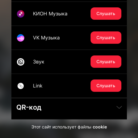
КИОН Музыка
Слушать
VK Музыка
Слушать
Звук
Слушать
Link
Слушать
QR-код
Этот сайт использует файлы
cookie