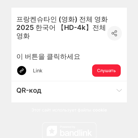
프랑켄슈타인 (영화) 전체 영화
2025 한국어 【HD-4k】전체
영화
이 버튼을 클릭하세요
Link
Слушать
QR-код
Этот сайт использует файлы
cookie