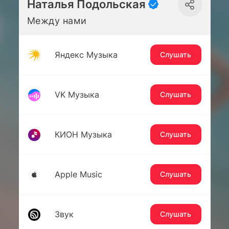
Наталья Подольская
Между нами
Яндекс Музыка
Слушать
VK Музыка
Слушать
КИОН Музыка
Слушать
Apple Music
Слушать
Звук
Слушать