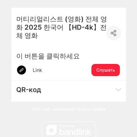
머티리얼리스트 (영화) 전체 영
화 2025 한국어 【HD-4k】전
체 영화
이 버튼을 클릭하세요
Link
Слушать
QR-код
Этот сайт использует файлы
cookie