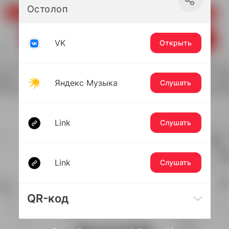
Остолоп
VK
Открыть
Яндекс Музыка
Слушать
Link
Слушать
Link
Слушать
QR-код