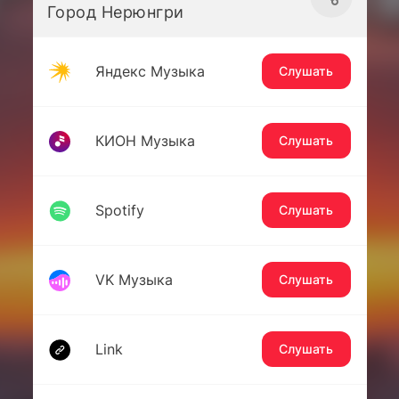
Город Нерюнгри
Яндекс Музыка
Слушать
КИОН Музыка
Слушать
Spotify
Слушать
VK Музыка
Слушать
Link
Слушать