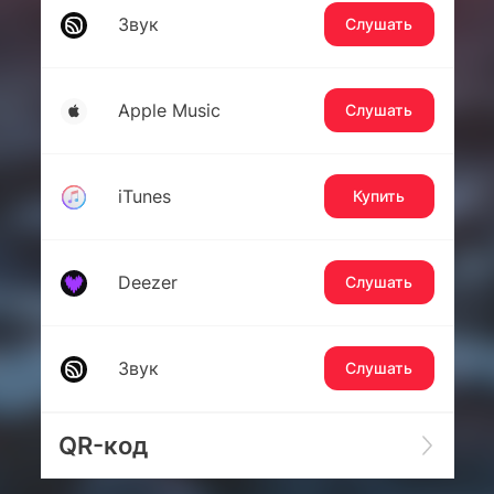
Звук
Слушать
Apple Music
Слушать
iTunes
Купить
Deezer
Слушать
Звук
Слушать
QR-код