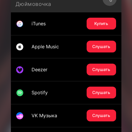
Дюймовочка
iTunes
Купить
Apple Music
Слушать
Deezer
Слушать
Spotify
Слушать
VK Музыка
Слушать