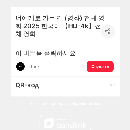
너에게로 가는 길 (영화) 전체 영
화 2025 한국어 【HD-4k】전
체 영화
이 버튼을 클릭하세요
Link
Слушать
QR-код
Этот сайт использует файлы
cookie