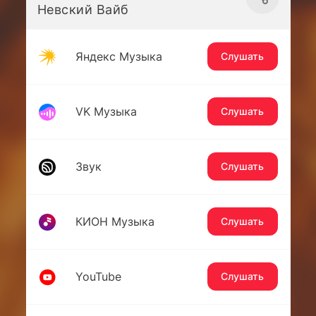
Невский Вайб
Яндекс Музыка
Слушать
VK Музыка
Слушать
Звук
Слушать
КИОН Музыка
Слушать
YouTube
Слушать