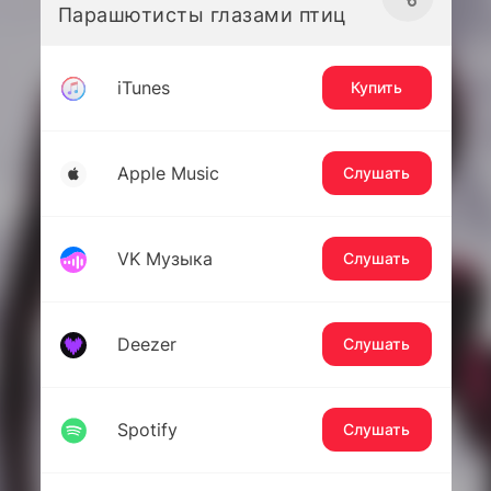
Парашютисты глазами птиц
iTunes
Купить
Apple Music
Слушать
VK Музыка
Слушать
Deezer
Слушать
Spotify
Слушать