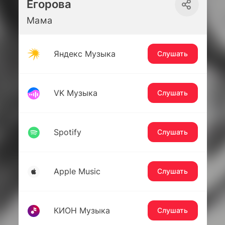
Егорова
Мама
Яндекс Музыка
Слушать
VK Музыка
Слушать
Spotify
Слушать
Apple Music
Слушать
КИОН Музыка
Слушать