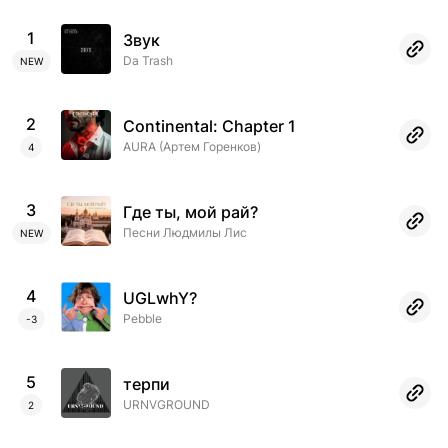
1
Звук
Da Trash
NEW
2
Continental: Chapter 1
AURA (Артем Горенков)
4
3
Где ты, мой рай?
Песни Людмилы Лис
NEW
4
UGLwhY?
Pebble
-3
5
терпи
URNVGROUND
2