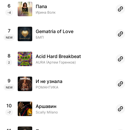
6
Папа
Ирина Волк
-4
7
Gematria of Love
БМП
NEW
8
Acid Hard Breakbeat
AURA (Артем Горенков)
2
9
И не узнала
РОМАНТИКА
NEW
10
Аршавин
Scally Milano
-7