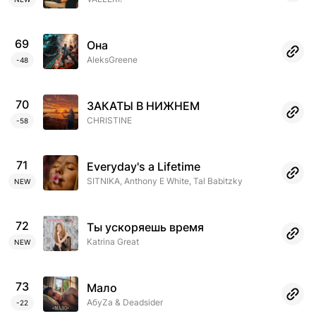
69
Она
AleksGreene
-48
70
ЗАКАТЫ В НИЖНЕМ
CHRISTINE
-58
71
Everyday's a Lifetime
SITNIKA, Anthony E White, Tal Babitzky
NEW
72
Ты ускоряешь время
Katrina Great
NEW
73
Мало
АбуZа & Deadsider
-22