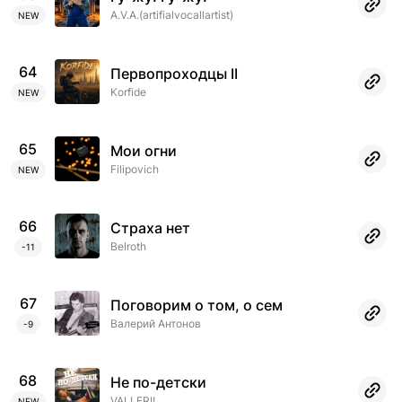
A.V.A.(artifialvocallartist)
NEW
64
Первопроходцы II
Korfide
NEW
65
Мои огни
Filipovich
NEW
66
Страха нет
Belroth
-11
67
Поговорим о том, о сем
Валерий Антонов
-9
68
Не по-детски
VALLERI!
NEW