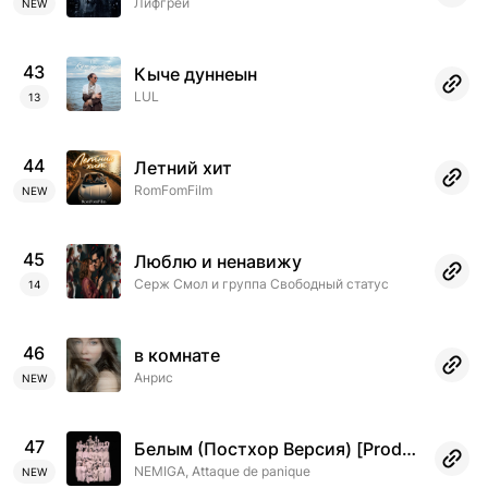
Лифгрей
NEW
43
Кыче дуннеын
LUL
13
44
Летний хит
RomFomFilm
NEW
45
Люблю и ненавижу
Серж Смол и группа Свободный статус
14
46
в комнате
Анрис
NEW
47
Белым (Постхор Версия) [Prod. by TSRCT]
NEMIGA, Attaque de panique
NEW