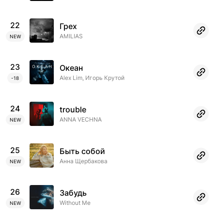
22
Грех
AMILIAS
NEW
23
Океан
Alex Lim, Игорь Крутой
-18
24
trouble
ANNA VECHNA
NEW
25
Быть собой
Анна Щербакова
NEW
26
Забудь
Without Me
NEW