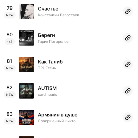
79
Счастье
Константин Легостаев
NEW
80
Береги
Гарик Погорелов
-43
81
Как Талиб
TRUEтень
NEW
82
AUTISM
cardinparis
NEW
83
Армянин в душе
Совершенный Никто
NEW