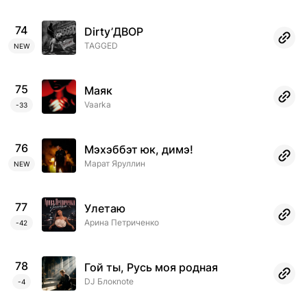
74
Dirty’ДВОР
TAGGED
NEW
75
Маяк
Vaarka
-33
76
Мэхэббэт юк, димэ!
Марат Яруллин
NEW
77
Улетаю
Арина Петриченко
-42
78
Гой ты, Русь моя родная
DJ Блокnote
-4