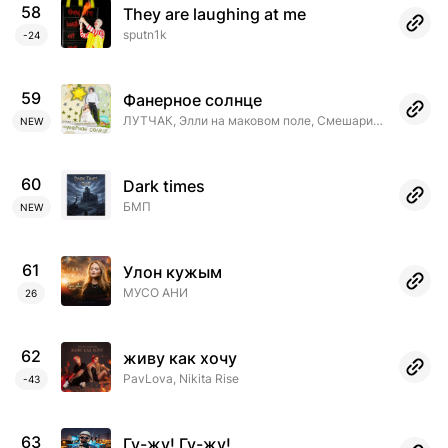
58
They are laughing at me
sputn1k
-24
59
Фанерное солнце
ЛУТЧАК, Элли на маковом поле, Смешарики
NEW
60
Dark times
БМП
NEW
61
Улон кужым
МУСО АНИ
26
62
живу как хочу
PavLova, Nikita Rise
-43
63
Гу-жу! Гу-жу!