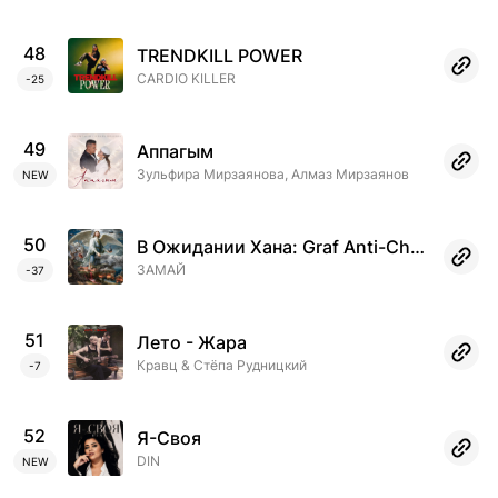
48
TRENDKILL POWER
CARDIO KILLER
-25
49
Аппагым
Зульфира Мирзаянова, Алмаз Мирзаянов
NEW
BANDLINK
INDEX
50
В Ожидании Хана: Graf Anti-Christo
ЗАМАЙ
Services
-37
Pages
51
Лето - Жара
Analytics
Кравц & Стёпа Рудницкий
-7
Chart
52
Я-Своя
Scanner
DIN
NEW
Help