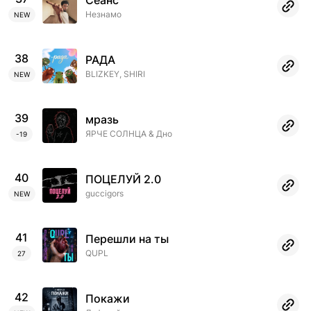
Сеанс
Незнамо
NEW
38
РАДА
BLIZKEY, SHIRI
NEW
39
мразь
ЯРЧЕ СОЛНЦА & Дно
-19
40
ПОЦЕЛУЙ 2.0
guccigors
NEW
41
Перешли на ты
QUPL
27
42
Покажи