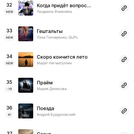
32
Когда придёт вопрос...
Людмила Ячменёва
NEW
33
Гештальты
Лиза Гончаренко, QUPL
NEW
34
Скоро кончится лето
Марат Нигматуллин
NEW
35
Прайм
Мария Денисова
-19
36
Поезда
Андрей Бурдуковский
41
37