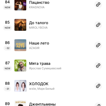
84
Пацанство
KRASNOVA
NEW
85
До талого
MIROLYBOVA
NEW
86
Наше лето
AZAGIR
-32
87
Мята трава
Ярослав Сумишевский
NEW
88
ХОЛОДОК
wxiie, Марк Белый
-31
89
Джентльмены