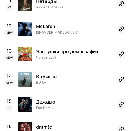
11
Петарды
Анжела Мотина
-2
12
McLaren
ISKANDER MAKEDONSKY
NEW
13
Частушки про демографию
Че те надо?
NEW
14
В тумане
RISSA
NEW
15
Дежавю
Ева РеМи
-1
16
dn(m)c