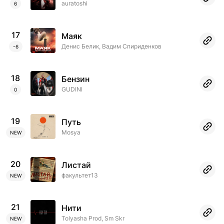
auratoshi
6
17
Маяк
Денис Белик, Вадим Спириденков
-6
18
Бензин
GUDINI
0
19
Путь
Mosya
NEW
20
Листай
факультет13
NEW
21
Нити
Tolyasha Prod, Sm Skr
NEW