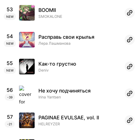
53
BOOMII
RU
EN
SMOKALONE
NEW
54
Расправь свои крылья
Лера Лашманова
NEW
55
Как-то грустно
Deniv
NEW
56
Не хочу подчиняться
Irina Yantsen
-39
57
PAGINAE EVULSAE, vol. II
HELREYZER
-21