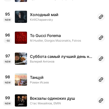
95
Холодный май
KirillChapaevsky
NEW
96
To Gucci Forema
M.Hustler, Giorgos Mazonakis, Foivos
-50
97
Суббота самый лучший день недели
Валерий Антонов
NEW
98
Танцуй
Роман Исаев
NEW
99
Вокзалы одиноких душ
Стас Михайлов, EMIN
NEW