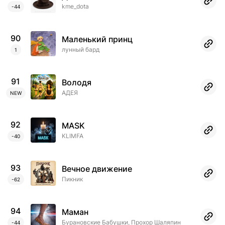
kme_dota
-44
90
Маленький принц
лунный бард
1
91
Володя
АДЕЯ
NEW
92
MASK
KLIMFA
-40
93
Вечное движение
Пикник
-62
94
Маман
Бурановские Бабушки, Прохор Шаляпин
-44