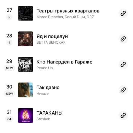
27
Театры грязных кварталов
Marco Preacher, Белый Dым, DRZ
5
28
Яд и поцелуй
ВЕТТА ВЕНСКАЯ
1
29
Кто Напердел в Гараже
Peace Un
NEW
30
Так давно
Никаля
NEW
31
ТАРАКАНЫ
Steshok
64