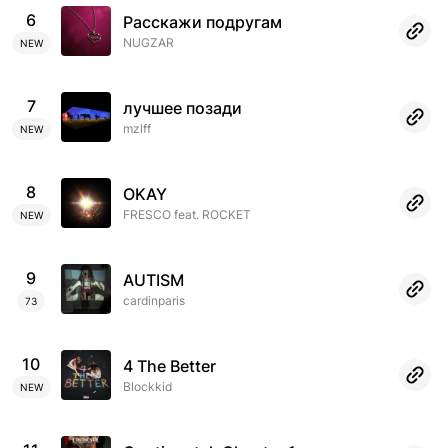
6
Расскажи подругам
NUGZAR
NEW
7
лучшее позади
mzlff
NEW
8
OKAY
FRESCO feat. ROCKET
NEW
9
AUTISM
cardinparis
73
10
4 The Better
Blockkid
NEW