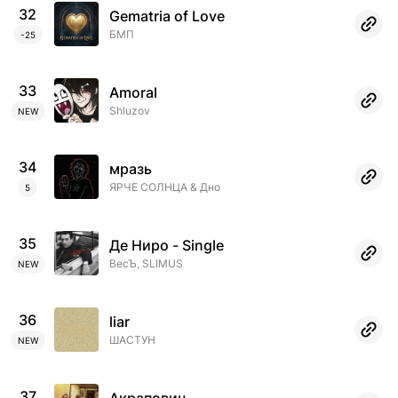
32
Gematria of Love
БМП
-25
33
Amoral
Shluzov
NEW
34
мразь
ЯРЧЕ СОЛНЦА & Дно
5
35
Де Ниро - Single
ВесЪ, SLIMUS
NEW
36
liar
ШАСТУН
NEW
37