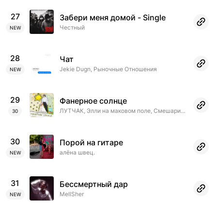
27
Забери меня домой - Single
Честный
NEW
28
Чат
Jekie Dugn, Рыночные Отношения
NEW
29
Фанерное солнце
ЛУТЧАК, Элли на маковом поле, Смешарики
30
30
Порой на гитаре
алёна швец.
NEW
31
Бессмертный дар
MellSher
NEW