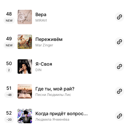
48
Вера
MIRAVI
NEW
49
Переживём
Mar Zinger
NEW
ИНДЕКС
BANDLINK
50
Я-Своя
DIN
Сервисы
2
Страницы
51
Где ты, мой рай?
Аналитика
Песни Людмилы Лис
-48
Чарт
52
Когда придёт вопрос...
Сканер
Людмила Ячменёва
-20
Медиа