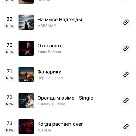
69
На мысе Надежды
MSF&MAX
NEW
70
Отстаньте
Клим Добров
NEW
71
Фонарики
Чёрное Олово
NEW
72
Оралдым өзіме - Single
Kuralay Avutova
NEW
73
Когда растает снег
AvaRDa
NEW