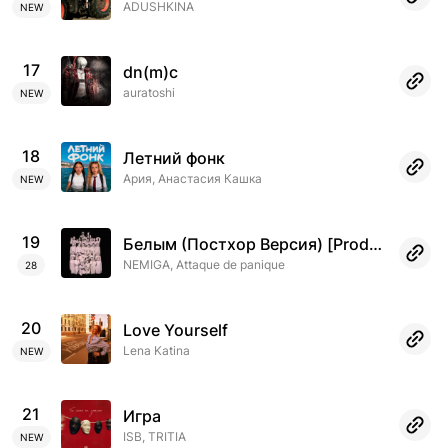
ADUSHKINA
NEW
17
dn(m)c
auratoshi
NEW
18
Летний фонк
Ария, Анастасия Кашка
NEW
19
Белым (Постхор Версия) [Prod. by TSRCT]
NEMIGA, Attaque de panique
28
20
Love Yourself
Lena Katina
NEW
21
Игра
ISB, TRITIA
NEW