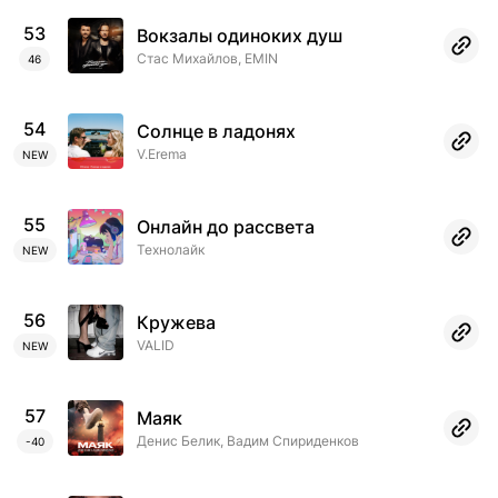
Справка
53
Вокзалы одиноких душ
Стас Михайлов, EMIN
46
RU
EN
54
Солнце в ладонях
V.Erema
NEW
55
Онлайн до рассвета
Технолайк
NEW
56
Кружева
VALID
NEW
57
Маяк
Денис Белик, Вадим Спириденков
-40