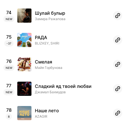
74
Шулай булыр
Замира Ражапова
NEW
75
РАДА
BLIZKEY, SHIRI
-37
76
Смелая
Майя Горбунова
NEW
77
Сладкий яд твоей любви
Джамал Бахмудов
NEW
78
Наше лето
AZAGIR
8