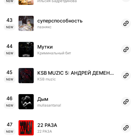
Ильсия Бадретдинова
NEW
43
суперспособность
пазнякс
NEW
44
Мутки
Криминальный бит
NEW
45
KSB MUZIC 5: АНДРЕЙ ДЕМЕНТЬЕВ
KSB muzic
NEW
46
Дым
mullasantana!
NEW
47
22 РАЗА
22 РАЗА
NEW