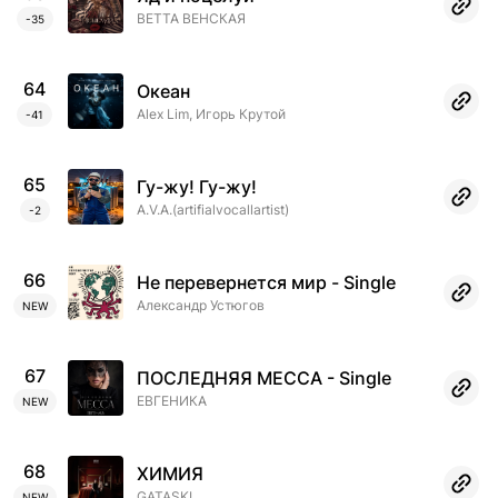
ВЕТТА ВЕНСКАЯ
-35
64
Океан
Alex Lim, Игорь Крутой
-41
65
Гу-жу! Гу-жу!
A.V.A.(artifialvocallartist)
-2
66
Не перевернется мир - Single
Александр Устюгов
NEW
67
ПОСЛЕДНЯЯ МЕССА - Single
ЕВГЕНИКА
NEW
68
ХИМИЯ
GATASKI
NEW