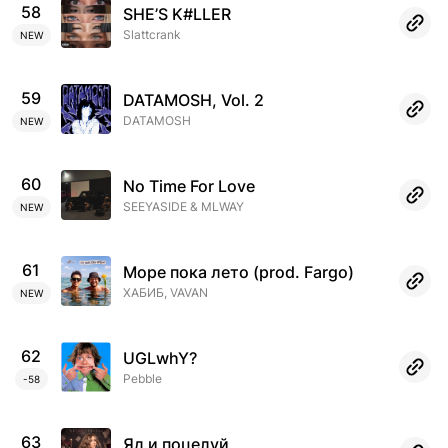
58
SHE’S K#LLER
Slattcrank
NEW
59
DATAMOSH, Vol. 2
DATAMOSH
NEW
60
No Time For Love
SEEYASIDE & MLWAY
NEW
61
Море пока лето (prod. Fargo)
ХАБИБ, VAVAN
NEW
62
UGLwhY?
Pebble
-58
63
Яд и поцелуй