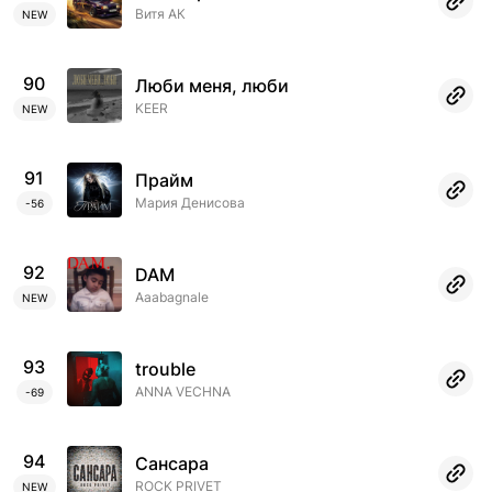
Витя АК
NEW
90
Люби меня, люби
KEER
NEW
91
Прайм
Мария Денисова
-56
92
DAM
Aaabagnale
NEW
93
trouble
ANNA VECHNA
-69
94
Сансара
ROCK PRIVET
NEW