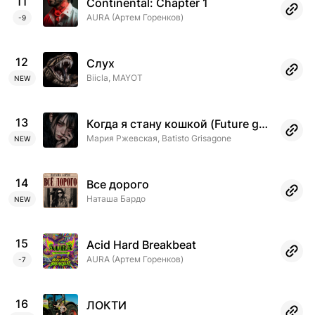
11
Continental: Chapter 1
AURA (Артем Горенков)
-9
12
Слух
Biicla, MAYOT
NEW
13
Когда я стану кошкой (Future garage remix)
Мария Ржевская, Batisto Grisagone
NEW
14
Все дорого
Наташа Бардо
NEW
15
Acid Hard Breakbeat
AURA (Артем Горенков)
-7
16
ЛОКТИ