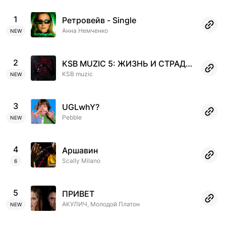
1
Ретровейв - Single
Анна Немченко
NEW
2
KSB MUZIC 5: ЖИЗНЬ И СТРАДАНИЯ АНДРЕЯ ДЕМЕНТЬЕВА
KSB muzic
NEW
3
UGLwhY?
Pebble
NEW
4
Аршавин
Scally Milano
6
5
ПРИВЕТ
АКУЛИЧ, Молодой Платон
NEW