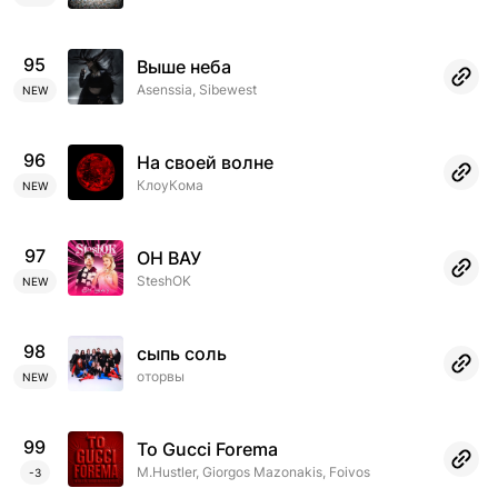
95
Выше неба
Asenssia, Sibewest
NEW
96
На своей волне
КлоуКома
NEW
97
ОН ВАУ
SteshOK
NEW
98
сыпь соль
оторвы
NEW
99
To Gucci Forema
M.Hustler, Giorgos Mazonakis, Foivos
-3