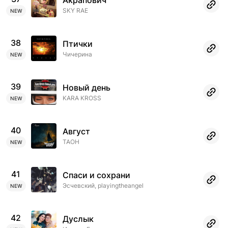
Акрапович
SKY RAE
NEW
38
Птички
Чичерина
NEW
39
Новый день
KARA KROSS
NEW
40
Август
ТАОН
NEW
41
Спаси и сохрани
Эсчевский, playingtheangel
NEW
42
Дуслык