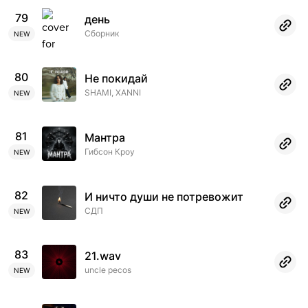
79
день
Сборник
NEW
80
Не покидай
SHAMI, XANNI
NEW
81
Мантра
Гибсон Кроу
NEW
82
И ничто души не потревожит
СДП
NEW
83
21.wav
uncle pecos
NEW