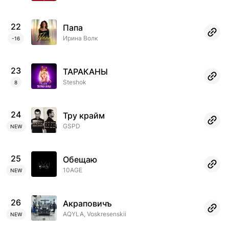
22
Папа
Ирина Волк
-16
23
ТАРАКАНЫ
Steshok
8
24
Тру крайм
GSPD
NEW
25
Обещаю
10AGE
NEW
26
Акраповичъ
AQYLA, Voskresenskii
NEW