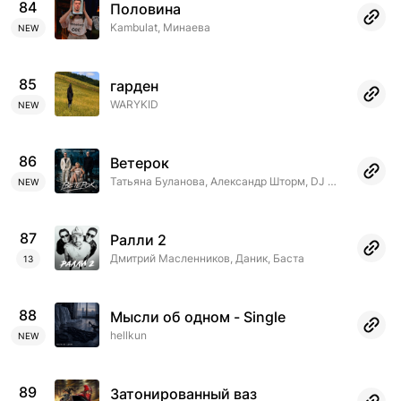
84
Половина
Kambulat, Минаева
NEW
85
гарден
WARYKID
NEW
86
Ветерок
Татьяна Буланова, Александр Шторм, DJ Семён
NEW
87
Ралли 2
Дмитрий Масленников, Даник, Баста
13
88
Мысли об одном - Single
hellkun
NEW
89
Затонированный ваз