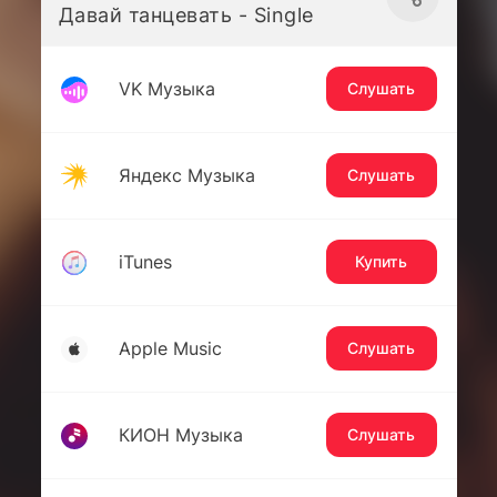
Давай танцевать - Single
VK Музыка
Слушать
Яндекс Музыка
Слушать
iTunes
Купить
Apple Music
Слушать
КИОН Музыка
Слушать