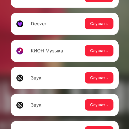
Deezer
Слушать
КИОН Музыка
Слушать
Звук
Слушать
Звук
Слушать