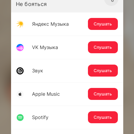
Не бояться
Яндекс Музыка
Слушать
VK Музыка
Слушать
Звук
Слушать
Apple Music
Слушать
Spotify
Слушать