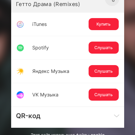
Гетто Драма (Remixes)
iTunes
Купить
Spotify
Слушать
Яндекс Музыка
Слушать
VK Музыка
Слушать
QR-код
Этот сайт использует файлы
cookie