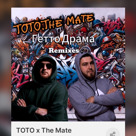
ТОТО x The Mate