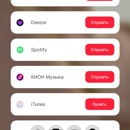
Deezer
Слушать
Spotify
Слушать
КИОН Музыка
Слушать
iTunes
Купить