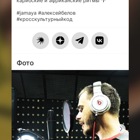
карибские и африканские ритмы 🌴
#jamaya #алексейбелов
#кросскультурныйкод
Фото