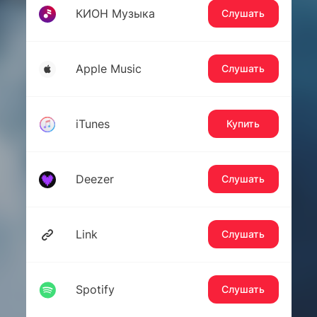
КИОН Музыка
Слушать
Apple Music
Слушать
iTunes
Купить
Deezer
Слушать
Link
Слушать
Spotify
Слушать