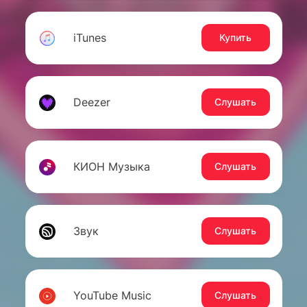
iTunes
Купить
Deezer
Слушать
КИОН Музыка
Слушать
Звук
Слушать
YouTube Music
Слушать