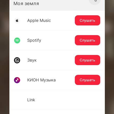
Моя земля
Apple Music
Слушать
Spotify
Слушать
Звук
Слушать
КИОН Музыка
Слушать
Link