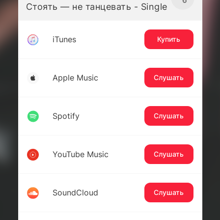
Стоять — не танцевать - Single
iTunes
Купить
Apple Music
Слушать
Spotify
Слушать
YouTube Music
Слушать
SoundCloud
Слушать