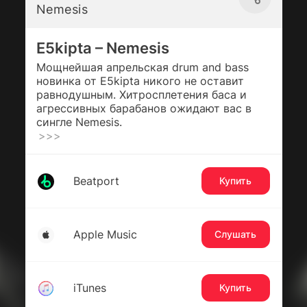
Nemesis
E5kipta – Nemesis
Мощнейшая апрельская drum and bass
новинка от E5kipta никого не оставит
равнодушным. Хитросплетения баса и
агрессивных барабанов ожидают вас в
сингле Nemesis.
>>>
Beatport
Купить
Apple Music
Слушать
iTunes
Купить