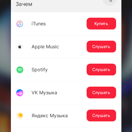
Зачем
iTunes
Купить
Apple Music
Слушать
Spotify
Слушать
VK Музыка
Слушать
Яндекс Музыка
Слушать