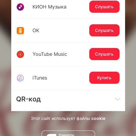
КИОН Музыка
Слушать
OK
Слушать
YouTube Music
Слушать
iTunes
Купить
QR-код
Этот сайт использует файлы
cookie