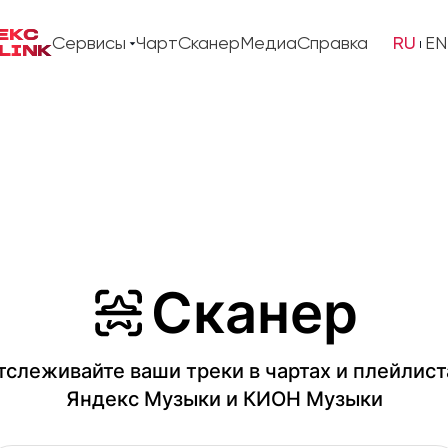
ЕКС
Сервисы
Чарт
Сканер
Медиа
Справка
RU
EN
LINK
Сканер
тслеживайте ваши треки в чартах и плейлист
Яндекс Музыки и КИОН Музыки