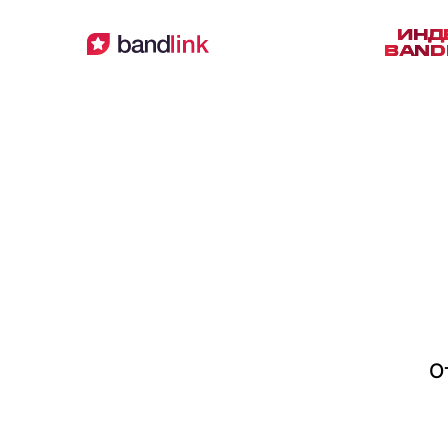
ИНД
BAND
О