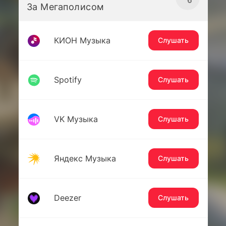
За Мегаполисом
КИОН Музыка
Слушать
Spotify
Слушать
VK Музыка
Слушать
Яндекс Музыка
Слушать
Deezer
Слушать