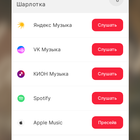
Шарлотка
Яндекс Музыка
Слушать
VK Музыка
Слушать
КИОН Музыка
Слушать
Spotify
Слушать
Apple Music
Пресейв