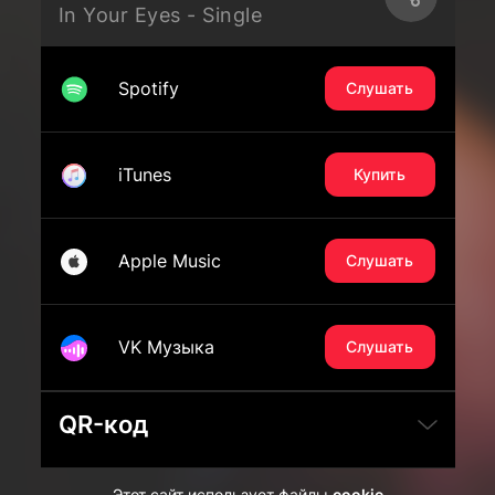
In Your Eyes - Single
Spotify
Слушать
iTunes
Купить
Apple Music
Слушать
VK Музыка
Слушать
QR-код
Этот сайт использует файлы
cookie