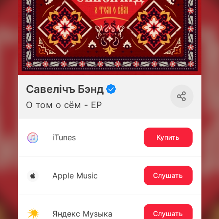
Савелiчъ Бэнд
О том о сём - EP
iTunes
Купить
Apple Music
Слушать
Яндекс Музыка
Слушать