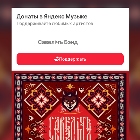
Донаты в Яндекс Музыке
Поддерживайте любимых артистов
Савелiчъ Бэнд
Поддержать