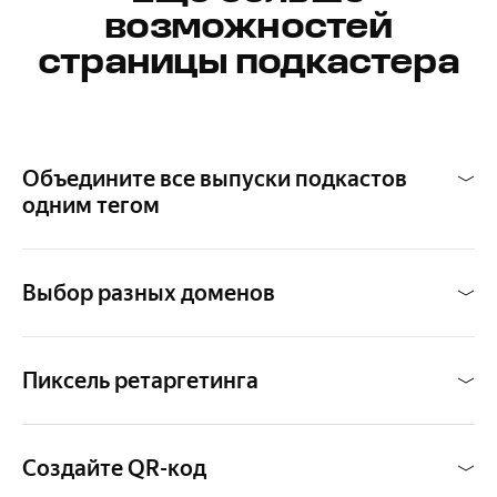
возможностей
страницы подкастера
Объедините все выпуски подкастов
одним тегом
Так они будут автоматически отражаться на странице
подкастера, и вам не придётся добавлять каждый
новый выпуск вручную
Выбор разных доменов
band.link
,
bnd.lc
,
muz.lc
или
blgr.lc
Пиксель ретаргетинга
Собирайте данные об аудитории и настраивайте
таргетированную рекламу в соцсетях
Создайте QR-код